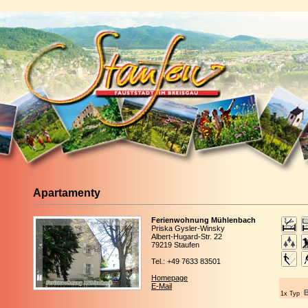
Apartamenty
Ferienwohnung Mühlenbach
Priska Gysler-Winsky
Albert-Hugard-Str. 22
79219 Staufen
Tel.: +49 7633 83501
Homepage
E-Mail
1x Typ