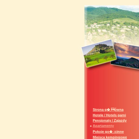
Strona g� ówna
Hotele / Hotels garni
Pensjonaty / Zajazdy
Apartamenty
Pokoje go� :cinne
Miejsca kempingowe