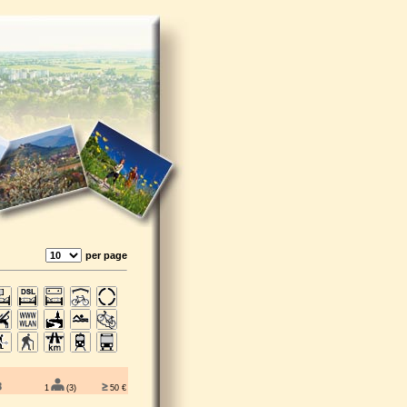
per page
1
(3)
50 €