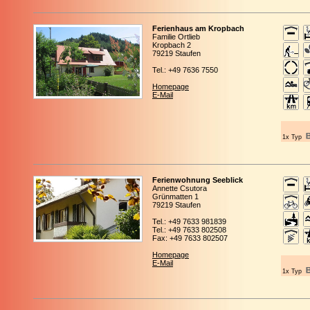
Ferienhaus am Kropbach
Familie Ortlieb
Kropbach 2
79219 Staufen
Tel.: +49 7636 7550
Homepage
E-Mail
1x Typ
Ferienwohnung Seeblick
Annette Csutora
Grünmatten 1
79219 Staufen
Tel.: +49 7633 981839
Tel.: +49 7633 802508
Fax: +49 7633 802507
Homepage
E-Mail
1x Typ