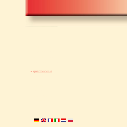
Home
alberghi / hotels
locande / pensioni
case di villeggiatura
camere degli ospiti
campeggi
gastronomia
Staufen
dintorni
cultura
escursioni
manifestazioni
carta geografica
prospetto
contatto